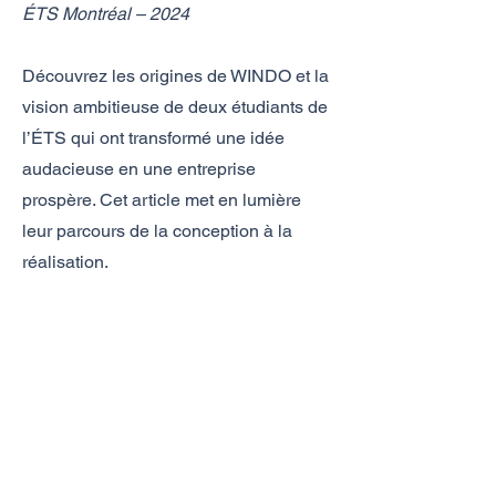
ÉTS Montréal – 2024
Découvrez les origines de WINDO et la
vision ambitieuse de deux étudiants de
l’ÉTS qui ont transformé une idée
audacieuse en une entreprise
prospère. Cet article met en lumière
leur parcours de la conception à la
réalisation.
WINDO: Présenté par La Base HEC
Réseau des anciens d'HEC – 2024
La plateforme des anciens d’HEC
partage l’histoire à succès de WINDO,
mettant en avant l’utilisation innovante