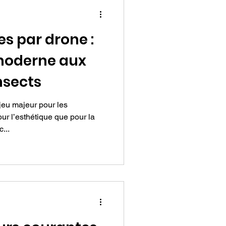
es par drone :
moderne aux
nsects
jeu majeur pour les
r l’esthétique que pour la
...